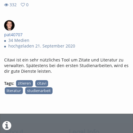
332
0
0
332
favorites
views
pat40707
34 Medien
hochgeladen 21. September 2020
Citavi ist ein sehr nützliches Tool um Zitate und Literatur zu
verwalten. Spätestens bei den ersten Studienarbeiten, wird es
dir gute Dienste leisten.
Tags:
zitieren
citavi
literatur
studienarbeit
About
Legal Info