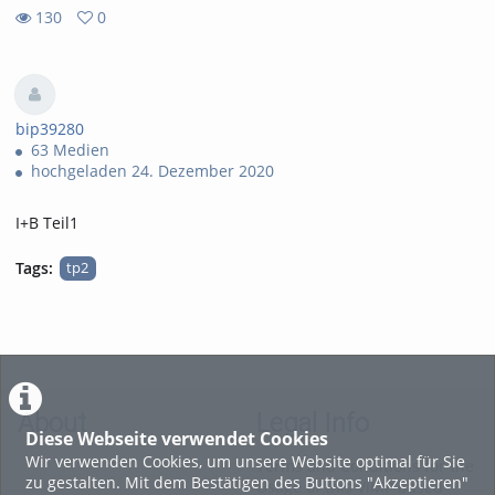
130
0
0
130
favorites
views
bip39280
63 Medien
hochgeladen 24. Dezember 2020
I+B Teil1
Tags:
tp2
About
Legal Info
Diese Webseite verwendet Cookies
Wir verwenden Cookies, um unsere Website optimal für Sie
Terms and Conditions for the
zu gestalten. Mit dem Bestätigen des Buttons "Akzeptieren"
Usage of this ViMP based