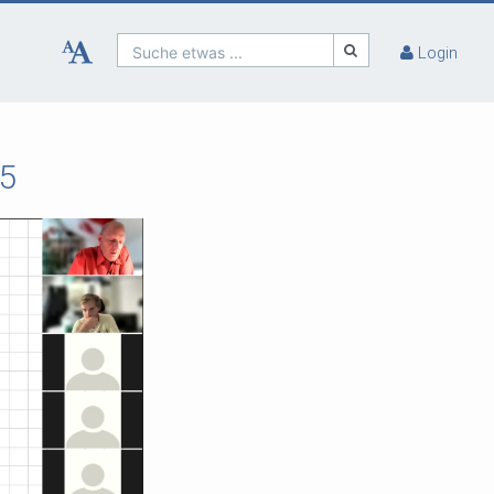
Suche etwas ...
Login
.5