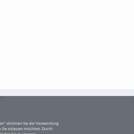
ks
map
eren" stimmen Sie der Verwendung
 Sie zulassen möchten. Durch