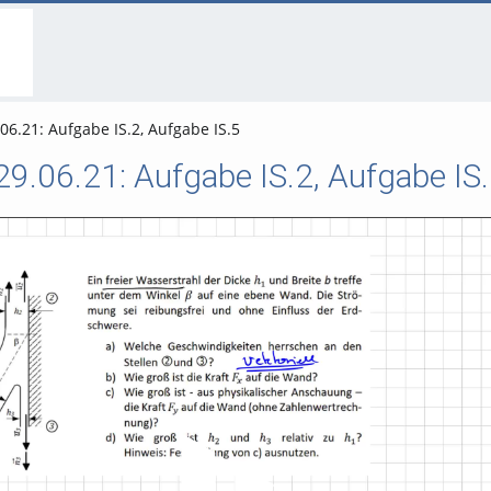
go
go
go
to
to
to
navigation
main
footer
content
6.21: Aufgabe IS.2, Aufgabe IS.5
.06.21: Aufgabe IS.2, Aufgabe IS
Video abspielen