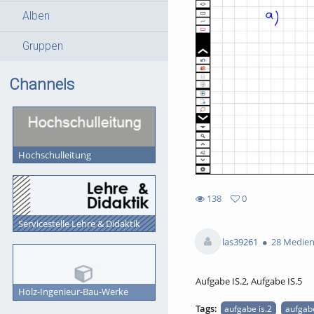
Alben
Gruppen
Channels
Hochschulleitung
138
0
0
138
favorites
Servicestelle Lehre & Didaktik
views
las39261
28 Medie
Aufgabe IS.2, Aufgabe IS.5
Holz-Ingenieur-Bau-Werke
Tags:
aufgabe is.2
aufgabe