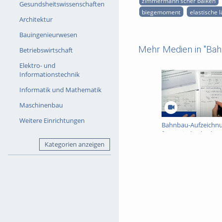
zimmermann'scher balken
Gesundsheitswissenschaften
biegemoment
elastische 
Architektur
Bauingenieurwesen
Mehr Medien in "Bah
Betriebswirtschaft
Elektro- und
Informationstechnik
Informatik und Mathematik
Maschinenbau
Weitere Einrichtungen
Bahnbau-Aufzeichn
für Kapitel "Oberbau
Teil 1
Kategorien anzeigen