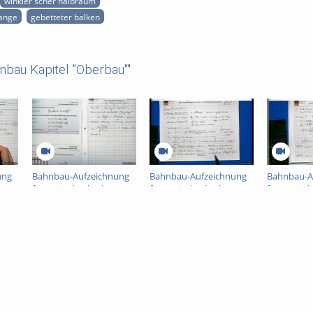
winkler'scher halbraum
länge
gebetteter balken
nbau Kapitel "Oberbau""
ung
Bahnbau-Aufzeichnung
Bahnbau-Aufzeichnung
Bahnbau-A
"
für Kapitel "Oberbau"
für Kapitel "Oberbau"
für Kapite
Teil 2
Teil 3
Teil 4