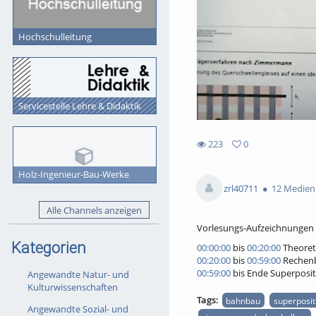
Hochschulleitung
Servicestelle Lehre & Didaktik
223
0
0
223
favorites
Holz-Ingenieur-Bau-Werke
views
zrl40711
12 Medien
Alle Channels anzeigen
Vorlesungs-Aufzeichnungen v
Kategorien
00:00:00
bis
00:20:00
Theoret
00:20:00
bis
00:59:00
Rechenb
00:59:00
bis Ende Superposit
Angewandte Natur- und
Kulturwissenschaften
Tags:
bahnbau
superposit
Angewandte Sozial- und