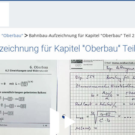
go
go
go
to
to
to
navigation
main
footer
content
l "Oberbau"
Bahnbau-Aufzeichnung für Kapitel "Oberbau" Teil 2
eichnung für Kapitel "Oberbau" Teil
Video abspielen