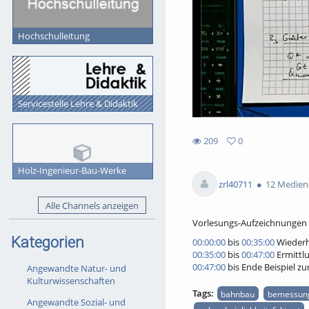
Hochschulleitung
Servicestelle Lehre & Didaktik
209
0
0
209
favorites
Holz-Ingenieur-Bau-Werke
views
zrl40711
12 Medien
Alle Channels anzeigen
Vorlesungs-Aufzeichnungen v
Kategorien
00:00:00
bis
00:35:00
Wiederh
00:35:00
bis
00:47:00
Ermittl
00:47:00
bis Ende Beispiel z
Angewandte Natur- und
Kulturwissenschaften
Tags:
bahnbau
bemessung
Angewandte Sozial- und