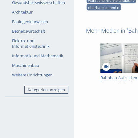
wahrscheinlichkeitsfaktor t
Gesundsheitswissenschaften
oberbauzustand n
Architektur
Bauingenieurwesen
Mehr Medien in "Bah
Betriebswirtschaft
Elektro- und
Informationstechnik
Informatik und Mathematik
Maschinenbau
Weitere Einrichtungen
Bahnbau-Aufzeichn
für Kapitel "Oberbau
Teil 1
Kategorien anzeigen