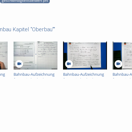
geschwindigkeitsbeiwert phi
nbau Kapitel "Oberbau""
ung
Bahnbau-Aufzeichnung
Bahnbau-Aufzeichnung
Bahnbau-A
"
für Kapitel "Oberbau"
für Kapitel "Oberbau"
für Kapite
Teil 2
Teil 3
Teil 4