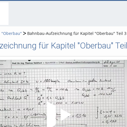
go
go
go
to
to
to
navigation
main
footer
content
l "Oberbau"
Bahnbau-Aufzeichnung für Kapitel "Oberbau" Teil 3
eichnung für Kapitel "Oberbau" Teil
Video abspielen