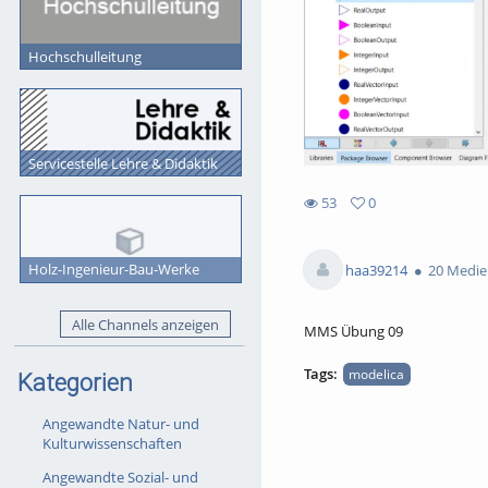
Hochschulleitung
Servicestelle Lehre & Didaktik
53
0
0
53
favorites
views
Holz-Ingenieur-Bau-Werke
haa39214
20 Medie
Alle Channels anzeigen
MMS Übung 09
Tags:
modelica
Kategorien
Angewandte Natur- und
Kulturwissenschaften
Angewandte Sozial- und