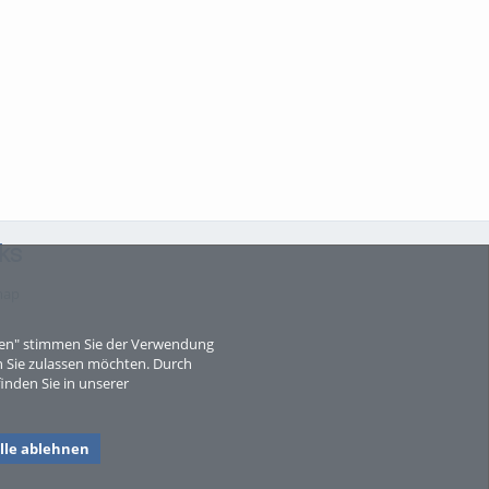
ks
map
eren" stimmen Sie der Verwendung
 Sie zulassen möchten. Durch
inden Sie in unserer
lle ablehnen