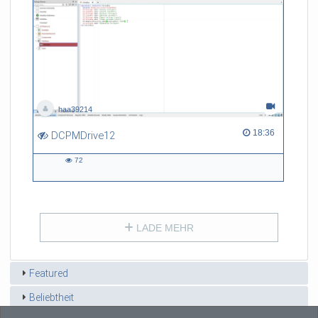
haa39214
18:36 duration
18:36
DCPMDrive12
72
72
views
LADE MEHR
Featured
Beliebtheit