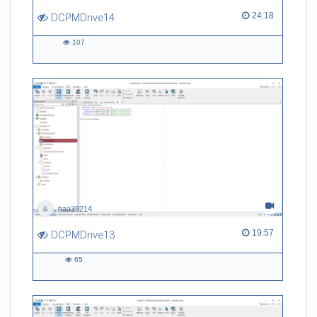
24:18 duration
24:18
DCPMDrive14
107
107
views
haa39214
19:57 duration
19:57
DCPMDrive13
65
65
views