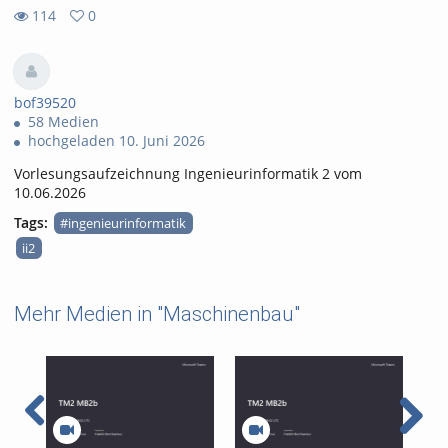
114
0
0
114
favorites
views
bof39520
58 Medien
hochgeladen 10. Juni 2026
Vorlesungsaufzeichnung Ingenieurinformatik 2 vom
10.06.2026
Tags:
#ingenieurinformatik
ii2
Mehr Medien in "Maschinenbau"