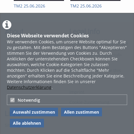
TM2 25.06.2026
TM2 25.06.2026
II 
About
Legal Info
Diese Webseite verwendet Cookies
Wir verwenden Cookies, um unsere Website optimal für Sie
Terms and Conditions for the
zu gestalten. Mit dem Bestätigen des Buttons "Akzeptieren"
Usage of this ViMP based
stimmen Sie der Verwendung von Cookies zu. Durch
website (including all sub-
Anklicken der untenstehenden Checkboxen können Sie
pages)
auswählen, welche Cookie-Kategorien Sie zulassen
möchten. Durch Klicken auf die Schaltfläche "Mehr
Privacy Statement for this
anzeigen" erhalten Sie eine Beschreibung jeder Kategorie.
ViMP based Website incl.
Weitere Informationen finden Sie in unserer
Sub-pages
Datenschutzerklärung
.
Imprint
Notwendig
Cookie-Zustimmung
Auswahl zustimmen
Allen zustimmen
Links
Alle ablehnen
Sitemap