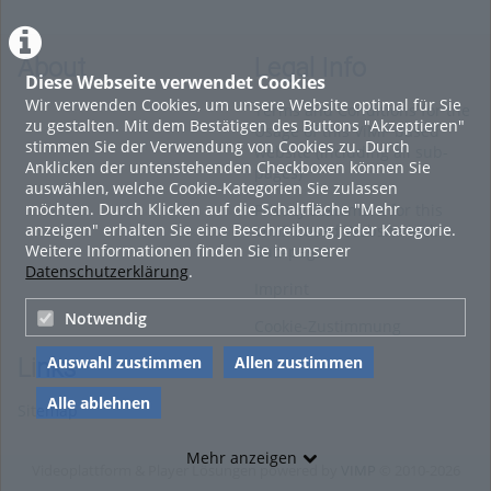
About
Legal Info
Diese Webseite verwendet Cookies
Wir verwenden Cookies, um unsere Website optimal für Sie
Terms and Conditions for the
zu gestalten. Mit dem Bestätigen des Buttons "Akzeptieren"
Usage of this ViMP based
stimmen Sie der Verwendung von Cookies zu. Durch
website (including all sub-
Anklicken der untenstehenden Checkboxen können Sie
pages)
auswählen, welche Cookie-Kategorien Sie zulassen
möchten. Durch Klicken auf die Schaltfläche "Mehr
Privacy Statement for this
anzeigen" erhalten Sie eine Beschreibung jeder Kategorie.
ViMP based Website incl.
Weitere Informationen finden Sie in unserer
Sub-pages
Datenschutzerklärung
.
Imprint
Notwendig
Cookie-Zustimmung
Auswahl zustimmen
Allen zustimmen
Links
Alle ablehnen
Sitemap
Mehr anzeigen
Videoplattform & Player Lösungen powered by
VIMP
© 2010-2026