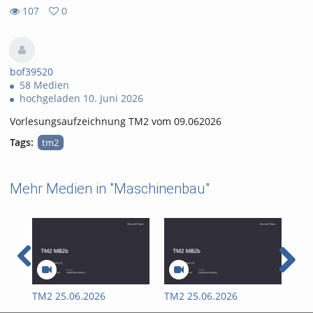
107
0
0
107
favorites
views
bof39520
58 Medien
hochgeladen 10. Juni 2026
Vorlesungsaufzeichnung TM2 vom 09.062026
Tags:
tm2
Mehr Medien in "Maschinenbau"
TM2 25.06.2026
TM2 25.06.2026
II 