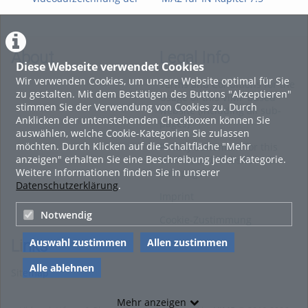
FWPM-
Mehrdimensionale
Teil
Informationsveranstaltung
Integration
vom 09. Juli 2026 zur
WiSe 2026/27
About
Legal Info
Diese Webseite verwendet Cookies
Wir verwenden Cookies, um unsere Website optimal für Sie
Terms and Conditions for the
zu gestalten. Mit dem Bestätigen des Buttons "Akzeptieren"
Usage of this ViMP based
stimmen Sie der Verwendung von Cookies zu. Durch
website (including all sub-
Anklicken der untenstehenden Checkboxen können Sie
pages)
auswählen, welche Cookie-Kategorien Sie zulassen
möchten. Durch Klicken auf die Schaltfläche "Mehr
Privacy Statement for this
anzeigen" erhalten Sie eine Beschreibung jeder Kategorie.
ViMP based Website incl.
Weitere Informationen finden Sie in unserer
Sub-pages
Datenschutzerklärung
.
Imprint
Notwendig
Cookie-Zustimmung
Auswahl zustimmen
Allen zustimmen
Links
Alle ablehnen
Sitemap
Mehr anzeigen