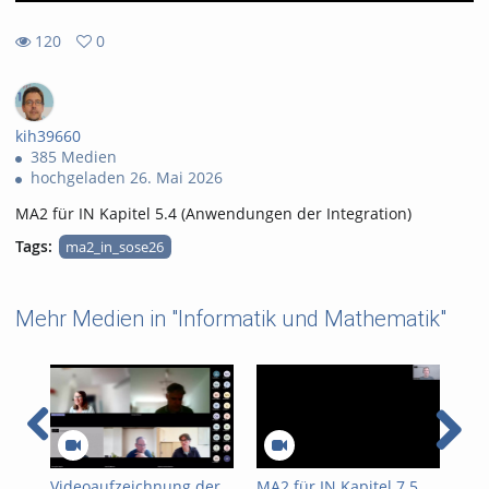
120
0
0
120
favorites
views
kih39660
385 Medien
hochgeladen 26. Mai 2026
MA2 für IN Kapitel 5.4 (Anwendungen der Integration)
Tags:
ma2_in_sose26
Mehr Medien in "Informatik und Mathematik"
Videoaufzeichnung der
MA2 für IN Kapitel 7.5
MA2