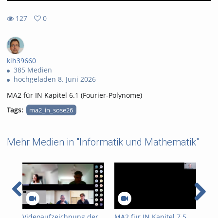
127
0
0
127
favorites
views
kih39660
385 Medien
hochgeladen 8. Juni 2026
MA2 für IN Kapitel 6.1 (Fourier-Polynome)
Tags:
ma2_in_sose26
Mehr Medien in "Informatik und Mathematik"
Videoaufzeichnung der
MA2 für IN Kapitel 7.5
MA2