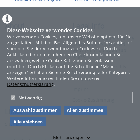
FWPM-
Mehrdimensionale
Teil
Informationsveranstaltung
Integration
vom 09. Juli 2026 zur
WiSe 2026/27
About
Legal Info
Diese Webseite verwendet Cookies
Wir verwenden Cookies, um unsere Website optimal für Sie
Terms and Conditions for the
zu gestalten. Mit dem Bestätigen des Buttons "Akzeptieren"
Usage of this ViMP based
stimmen Sie der Verwendung von Cookies zu. Durch
website (including all sub-
Anklicken der untenstehenden Checkboxen können Sie
pages)
auswählen, welche Cookie-Kategorien Sie zulassen
möchten. Durch Klicken auf die Schaltfläche "Mehr
Privacy Statement for this
anzeigen" erhalten Sie eine Beschreibung jeder Kategorie.
ViMP based Website incl.
Weitere Informationen finden Sie in unserer
Sub-pages
Datenschutzerklärung
.
Imprint
Notwendig
Cookie-Zustimmung
Auswahl zustimmen
Allen zustimmen
Links
Alle ablehnen
Sitemap
Mehr anzeigen