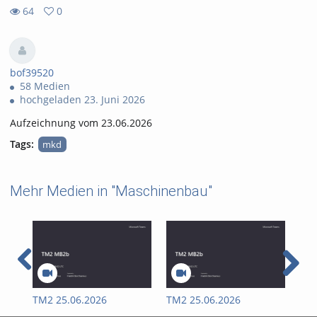
64
0
0
64
favorites
views
bof39520
58 Medien
hochgeladen 23. Juni 2026
Aufzeichnung vom 23.06.2026
Tags:
mkd
Mehr Medien in "Maschinenbau"
TM2 25.06.2026
TM2 25.06.2026
II 