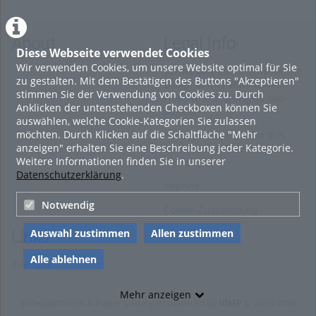
About
Legal Info
Diese Webseite verwendet Cookies
Wir verwenden Cookies, um unsere Website optimal für Sie
Terms and Conditions for the
zu gestalten. Mit dem Bestätigen des Buttons "Akzeptieren"
Usage of this ViMP based
stimmen Sie der Verwendung von Cookies zu. Durch
website (including all sub-
Anklicken der untenstehenden Checkboxen können Sie
pages)
auswählen, welche Cookie-Kategorien Sie zulassen
möchten. Durch Klicken auf die Schaltfläche "Mehr
Privacy Statement for this
anzeigen" erhalten Sie eine Beschreibung jeder Kategorie.
ViMP based Website incl.
Weitere Informationen finden Sie in unserer
Sub-pages
Datenschutzerklärung
.
Imprint
Notwendig
Cookie-Zustimmung
Auswahl zustimmen
Allen zustimmen
Links
Alle ablehnen
Sitemap
Mehr anzeigen
Videoplattform & Player Lösungen powered by
VIMP
© 2010-2026