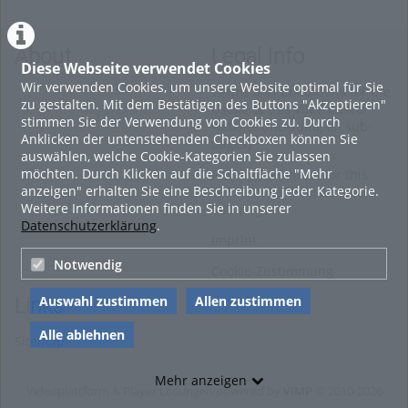
About
Legal Info
Diese Webseite verwendet Cookies
Wir verwenden Cookies, um unsere Website optimal für Sie
Terms and Conditions for the
zu gestalten. Mit dem Bestätigen des Buttons "Akzeptieren"
Usage of this ViMP based
stimmen Sie der Verwendung von Cookies zu. Durch
website (including all sub-
Anklicken der untenstehenden Checkboxen können Sie
pages)
auswählen, welche Cookie-Kategorien Sie zulassen
möchten. Durch Klicken auf die Schaltfläche "Mehr
Privacy Statement for this
anzeigen" erhalten Sie eine Beschreibung jeder Kategorie.
ViMP based Website incl.
Weitere Informationen finden Sie in unserer
Sub-pages
Datenschutzerklärung
.
Imprint
Notwendig
Cookie-Zustimmung
Auswahl zustimmen
Allen zustimmen
Links
Alle ablehnen
Sitemap
Mehr anzeigen
Videoplattform & Player Lösungen powered by
VIMP
© 2010-2026