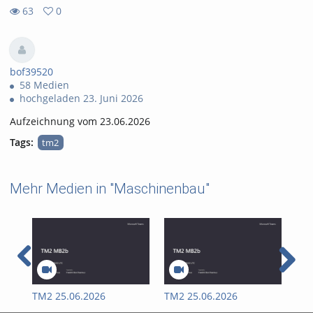
63
0
0
63
favorites
views
bof39520
58 Medien
hochgeladen 23. Juni 2026
Aufzeichnung vom 23.06.2026
Tags:
tm2
Mehr Medien in "Maschinenbau"
TM2 25.06.2026
TM2 25.06.2026
II 