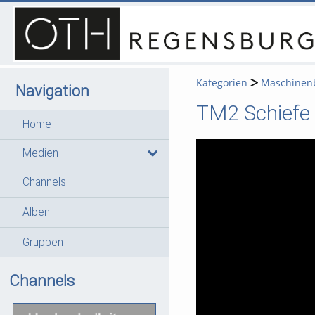
Kategorien
Maschinen
Navigation
TM2 Schiefe
Home
Medien
Channels
Alben
Gruppen
Channels