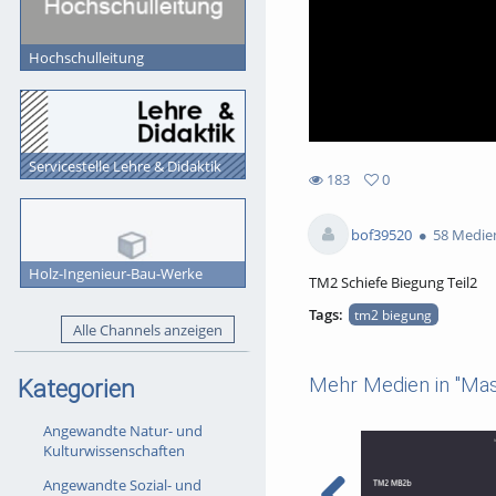
Hochschulleitung
Servicestelle Lehre & Didaktik
183
0
0
183
favorites
views
bof39520
58 Medie
Holz-Ingenieur-Bau-Werke
TM2 Schiefe Biegung Teil2
Tags:
tm2 biegung
Alle Channels anzeigen
Mehr Medien in "Ma
Kategorien
Angewandte Natur- und
Kulturwissenschaften
Angewandte Sozial- und