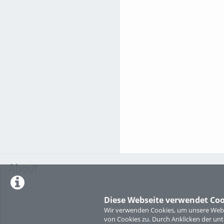
About
Diese Webseite verwendet Coo
Wir verwenden Cookies, um unsere Websi
von Cookies zu. Durch Anklicken der u