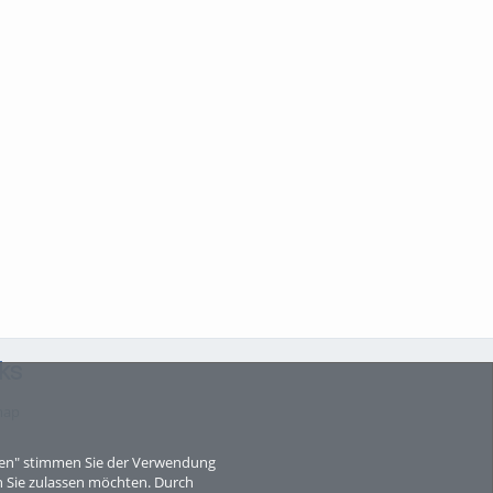
ks
map
eren" stimmen Sie der Verwendung
 Sie zulassen möchten. Durch