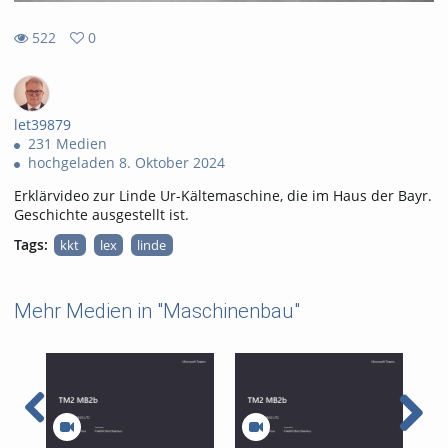
522
0
0
522
favorites
views
let39879
231 Medien
hochgeladen 8. Oktober 2024
Erklärvideo zur Linde Ur-Kältemaschine, die im Haus der Bayr.
Geschichte ausgestellt ist.
Tags:
kkt
lex
linde
Mehr Medien in "Maschinenbau"