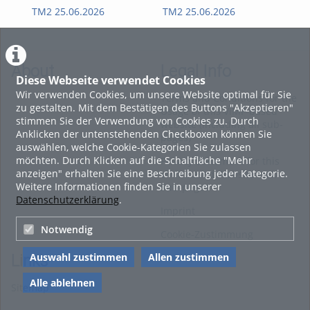
TM2 25.06.2026
TM2 25.06.2026
II 
About
Legal Info
Diese Webseite verwendet Cookies
Wir verwenden Cookies, um unsere Website optimal für Sie
Terms and Conditions for the
zu gestalten. Mit dem Bestätigen des Buttons "Akzeptieren"
Usage of this ViMP based
stimmen Sie der Verwendung von Cookies zu. Durch
website (including all sub-
Anklicken der untenstehenden Checkboxen können Sie
pages)
auswählen, welche Cookie-Kategorien Sie zulassen
möchten. Durch Klicken auf die Schaltfläche "Mehr
Privacy Statement for this
anzeigen" erhalten Sie eine Beschreibung jeder Kategorie.
ViMP based Website incl.
Weitere Informationen finden Sie in unserer
Sub-pages
Datenschutzerklärung
.
Imprint
Notwendig
Cookie-Zustimmung
Auswahl zustimmen
Allen zustimmen
Links
Alle ablehnen
Sitemap