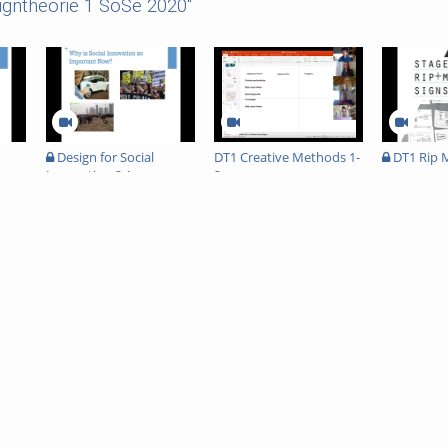
igntheorie 1 SoSe 2020"
Design for Social
DT1 Creative Methods 1-
DT1 Rip M
Innovation 2.1
2