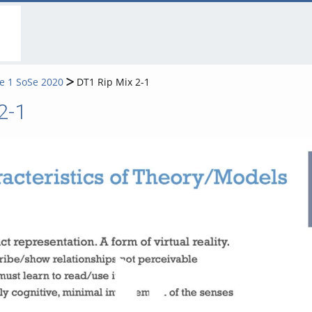
go
go
go
to
to
to
navigation
main
footer
content
e 1 SoSe 2020
DT1 Rip Mix 2-1
2-1
Video abspielen