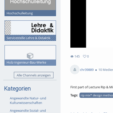
Hochschulleitung
Servicestelle Lehre & Didaktik
145
0
145
0
Holz-Ingenieur-Bau-Werke
views
favorites
chr39889
10 Medie
Alle Channels anzeigen
First part of Lecture Rip & Mi
Kategorien
Tags:
rip mix* design metho
Angewandte Natur- und
Kulturwissenschaften
Angewandte Sozial- und