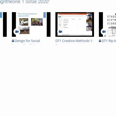
igntheorie 1 SoSe 2020"
Design for Social
DT1 Creative Methods 1-
DT1 Rip M
Innovation 2.1
2