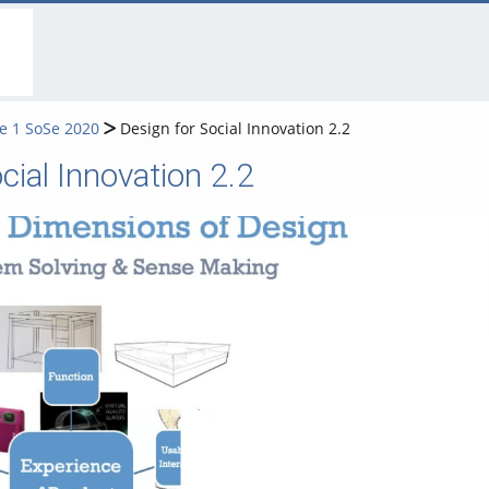
go
go
go
to
to
to
navigation
main
footer
content
e 1 SoSe 2020
Design for Social Innovation 2.2
cial Innovation 2.2
Video abspielen