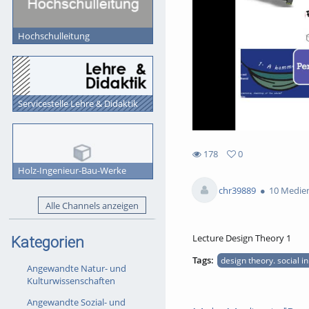
Hochschulleitung
Servicestelle Lehre & Didaktik
178
0
178
0
Holz-Ingenieur-Bau-Werke
views
favorites
chr39889
10 Medie
Alle Channels anzeigen
Lecture Design Theory 1
Kategorien
Tags:
design theory. social i
Angewandte Natur- und
Kulturwissenschaften
Angewandte Sozial- und