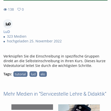
138
0
138
0
views
favorites
LuD
323 Medien
hochgeladen 25. November 2022
Verknüpfen Sie die Einschreibung in spezifische Gruppen
direkt an die Selbsteinschreibung in Ihren Kurs. Dieses kurze
Videotutorial leitet Sie durch die wichtigsten Schritte.
Tags:
tutorial
lud
elo
Mehr Medien in "Servicestelle Lehre & Didaktik"