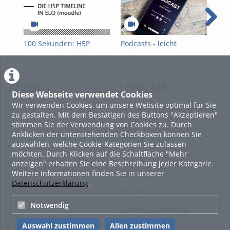
100 Sekunden: H5P
Podcasts - leicht
Int
Timeline
gemacht!
gem
About
Legal Info
Diese Webseite verwendet Cookies
Wir verwenden Cookies, um unsere Website optimal für Sie
Terms and Conditions for the
zu gestalten. Mit dem Bestätigen des Buttons "Akzeptieren"
Usage of this ViMP based
stimmen Sie der Verwendung von Cookies zu. Durch
website (including all sub-
Anklicken der untenstehenden Checkboxen können Sie
pages)
auswählen, welche Cookie-Kategorien Sie zulassen
möchten. Durch Klicken auf die Schaltfläche "Mehr
Privacy Statement for this
anzeigen" erhalten Sie eine Beschreibung jeder Kategorie.
ViMP based Website incl.
Weitere Informationen finden Sie in unserer
Sub-pages
Datenschutzerklärung
.
Imprint
Notwendig
Cookie-Zustimmung
Auswahl zustimmen
Allen zustimmen
Links