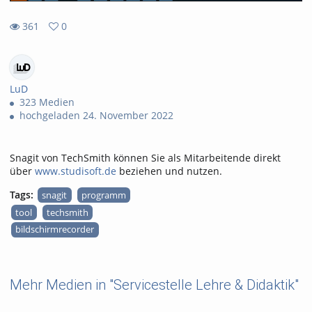
361
0
361
0
views
favorites
LuD
323 Medien
hochgeladen 24. November 2022
Snagit von TechSmith können Sie als Mitarbeitende direkt
über
www.studisoft.de
beziehen und nutzen.
Tags:
snagit
programm
tool
techsmith
bildschirmrecorder
Mehr Medien in "Servicestelle Lehre & Didaktik"