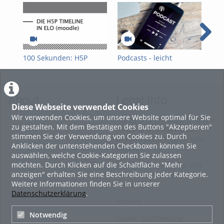
100 Sekunden: H5P
Podcasts - leicht
Int
Timeline
gemacht!
gem
About
Legal Info
Diese Webseite verwendet Cookies
Wir verwenden Cookies, um unsere Website optimal für Sie
Terms and Conditions for the
zu gestalten. Mit dem Bestätigen des Buttons "Akzeptieren"
Usage of this ViMP based
stimmen Sie der Verwendung von Cookies zu. Durch
website (including all sub-
Anklicken der untenstehenden Checkboxen können Sie
pages)
auswählen, welche Cookie-Kategorien Sie zulassen
möchten. Durch Klicken auf die Schaltfläche "Mehr
Privacy Statement for this
anzeigen" erhalten Sie eine Beschreibung jeder Kategorie.
ViMP based Website incl.
Weitere Informationen finden Sie in unserer
Sub-pages
Datenschutzerklärung
.
Imprint
Notwendig
Cookie-Zustimmung