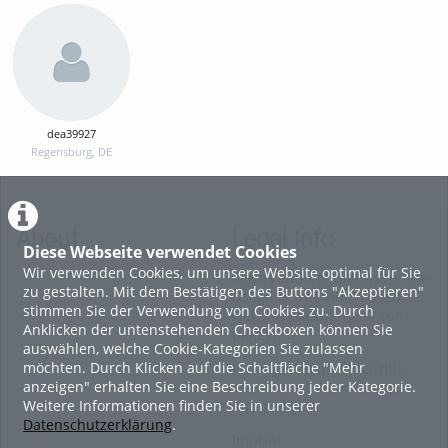
dea39927
Regensburg, DE
About
Legal Info
Diese Webseite verwendet Cookies
Wir verwenden Cookies, um unsere Website optimal für Sie
Terms and Conditions for the
zu gestalten. Mit dem Bestätigen des Buttons "Akzeptieren"
Usage of this ViMP based
stimmen Sie der Verwendung von Cookies zu. Durch
website (including all sub-
Anklicken der untenstehenden Checkboxen können Sie
pages)
auswählen, welche Cookie-Kategorien Sie zulassen
möchten. Durch Klicken auf die Schaltfläche "Mehr
Privacy Statement for this
anzeigen" erhalten Sie eine Beschreibung jeder Kategorie.
ViMP based Website incl.
Weitere Informationen finden Sie in unserer
Sub-pages
Datenschutzerklärung
.
Imprint