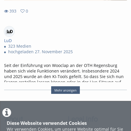
393
0
0
393
favorites
views
LuD
323 Medien
hochgeladen 27. November 2025
Seit der Einführung von Wooclap an der OTH Regensburg
haben sich viele Funktionen verändert. Insbesondere 2024
und 2025 wurde an den KI-Tools gefeilt. So dass Sie sich nun
Fragen erstellen lassen können oder in der Live-Sitzung auf
KI-Agenten zur Unterstützung zurückgreifen können. Wir
Mehr anzeigen
zeigen die Neue Benutzeroberfläche und die KI-
Möglichkeiten.
00:00
- Intro
00:30
- Zugang zu Wooclap (Campuslizenz)
About
Legal Info
01:05
- Anpassungen der Benutzeroberfläche
Diese Webseite verwendet Cookies
05:25
- Fragen erstellen
Wir verwenden Cookies, um unsere Website optimal für Sie
10:05
- KI während eines Live-Events
Terms and Conditions for the