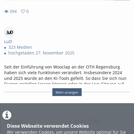
394
0
0
394
favorites
views
LuD
323 Medien
hochgeladen 27. November 2025
Seit der Einführung von Wooclap an der OTH Regensburg
haben sich viele Funktionen verändert. Insbesondere 2024
und 2025 wurde an den KI-Tools gefeilt. So dass Sie sich nun
Fragen erstellen lassen können oder in der Live-Sitzung auf
KI-Agenten zur Unterstützung zurückgreifen können. Wir
Mehr anzeigen
zeigen die Neue Benutzeroberfläche und die KI-
Möglichkeiten.
00:00
- Intro
00:30
- Zugang zu Wooclap (Campuslizenz)
About
Legal Info
01:05
- Anpassungen der Benutzeroberfläche
Diese Webseite verwendet Cookies
05:25
- Fragen erstellen
Wir verwenden Cookies, um unsere Website optimal für Sie
10:05
- KI während eines Live-Events
Terms and Conditions for the