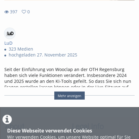
397
0
0
397
favorites
views
LuD
323 Medien
hochgeladen 27. November 2025
Seit der Einführung von Wooclap an der OTH Regensburg
haben sich viele Funktionen verändert. Insbesondere 2024
und 2025 wurde an den KI-Tools gefeilt. So dass Sie sich nun
Fragen erstellen lassen können oder in der Live-Sitzung auf
KI-Agenten zur Unterstützung zurückgreifen können. Wir
Mehr anzeigen
zeigen die Neue Benutzeroberfläche und die KI-
Möglichkeiten.
00:00
- Intro
00:30
- Zugang zu Wooclap (Campuslizenz)
About
Legal Info
01:05
- Anpassungen der Benutzeroberfläche
Diese Webseite verwendet Cookies
05:25
- Fragen erstellen
Wir verwenden Cookies, um unsere Website optimal für Sie
10:05
- KI während eines Live-Events
Terms and Conditions for the