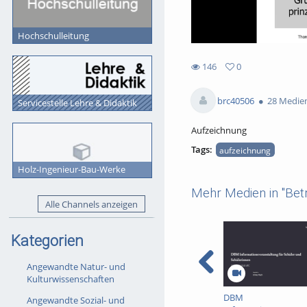
Hochschulleitung
146
0
0
146
favorites
views
brc40506
28 Medie
Servicestelle Lehre & Didaktik
Aufzeichnung
Tags:
aufzeichnung
Holz-Ingenieur-Bau-Werke
Mehr Medien in "Betr
Alle Channels anzeigen
Kategorien
Angewandte Natur- und
Kulturwissenschaften
DBM
Angewandte Sozial- und