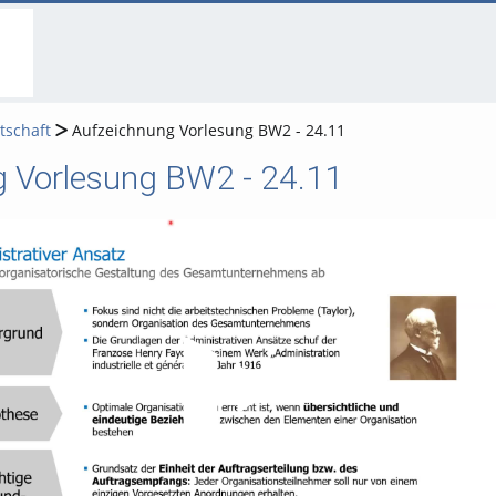
go
go
go
to
to
to
navigation
main
footer
content
tschaft
Aufzeichnung Vorlesung BW2 - 24.11
 Vorlesung BW2 - 24.11
Video abspielen