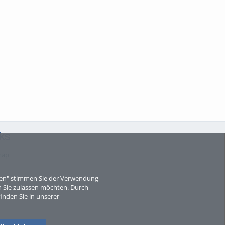
ks
map
eren" stimmen Sie der Verwendung
 Sie zulassen möchten. Durch
inden Sie in unserer