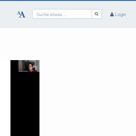
Suche etwas ...
Login