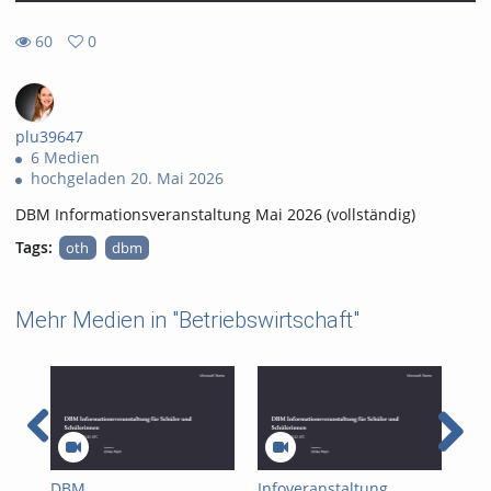
60
0
0
60
favorites
views
plu39647
6 Medien
hochgeladen 20. Mai 2026
DBM Informationsveranstaltung Mai 2026 (vollständig)
Tags:
oth
dbm
Mehr Medien in "Betriebswirtschaft"
DBM
Infoveranstaltung
Vor