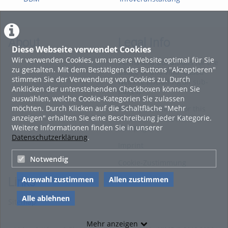
Informationsveranstaltung
Studiengang DBM Mai
18.
Mai 2026 (vollständig)
2026
Mik
About
Legal Info
Diese Webseite verwendet Cookies
Wir verwenden Cookies, um unsere Website optimal für Sie
Terms and Conditions for the
zu gestalten. Mit dem Bestätigen des Buttons "Akzeptieren"
Usage of this ViMP based
stimmen Sie der Verwendung von Cookies zu. Durch
website (including all sub-
Anklicken der untenstehenden Checkboxen können Sie
pages)
auswählen, welche Cookie-Kategorien Sie zulassen
möchten. Durch Klicken auf die Schaltfläche "Mehr
Privacy Statement for this
anzeigen" erhalten Sie eine Beschreibung jeder Kategorie.
ViMP based Website incl.
Weitere Informationen finden Sie in unserer
Sub-pages
Datenschutzerklärung
.
Imprint
Notwendig
Cookie-Zustimmung
Auswahl zustimmen
Allen zustimmen
Links
Alle ablehnen
Sitemap
Mehr anzeigen