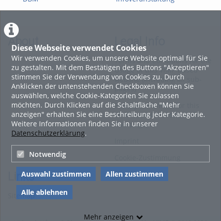
Informationsveranstaltung
Studiengang DBM Mai
18.
Mai 2026 (vollständig)
2026
Mik
About
Legal Info
Diese Webseite verwendet Cookies
Wir verwenden Cookies, um unsere Website optimal für Sie
Terms and Conditions for the
zu gestalten. Mit dem Bestätigen des Buttons "Akzeptieren"
Usage of this ViMP based
stimmen Sie der Verwendung von Cookies zu. Durch
website (including all sub-
Anklicken der untenstehenden Checkboxen können Sie
pages)
auswählen, welche Cookie-Kategorien Sie zulassen
möchten. Durch Klicken auf die Schaltfläche "Mehr
Privacy Statement for this
anzeigen" erhalten Sie eine Beschreibung jeder Kategorie.
ViMP based Website incl.
Weitere Informationen finden Sie in unserer
Sub-pages
Datenschutzerklärung
.
Imprint
Notwendig
Cookie-Zustimmung
Auswahl zustimmen
Allen zustimmen
Links
Alle ablehnen
Sitemap
Mehr anzeigen