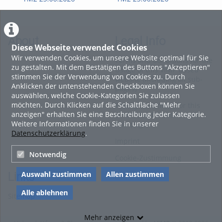
Kapitel 4 – Brauprozess: Maischen
Kapitel 5 – Brauprozess: Läutern
Kapitel 6 – Brauprozess: Kochen & Hopfenzugabe
About
Legal Info
Diese Webseite verwendet Cookies
Kapitel 7 – Brauprozess: Whirlpoolverfahren, Kühlen,
Wir verwenden Cookies, um unsere Website optimal für Sie
Fassabfüllung & Hefezugabe
Terms and Conditions for the
zu gestalten. Mit dem Bestätigen des Buttons "Akzeptieren"
Usage of this ViMP based
Kapitel 8 – Gärung, Flaschenabfüllung & Reifung des Bieres in
stimmen Sie der Verwendung von Cookies zu. Durch
website (including all sub-
Flaschen
Anklicken der untenstehenden Checkboxen können Sie
pages)
auswählen, welche Cookie-Kategorien Sie zulassen
Viel Spaß beim ansehen - Siegfried Schrammel
möchten. Durch Klicken auf die Schaltfläche "Mehr
Privacy Statement for this
Tags:
anzeigen" erhalten Sie eine Beschreibung jeder Kategorie.
ViMP based Website incl.
verfahrenstechnik braukurs bierbrauen aw-fach bierherstellung
Weitere Informationen finden Sie in unserer
Sub-pages
Datenschutzerklärung
.
Imprint
Notwendig
Cookie-Zustimmung
Auswahl zustimmen
Allen zustimmen
Links
Alle ablehnen
Sitemap
Mehr anzeigen