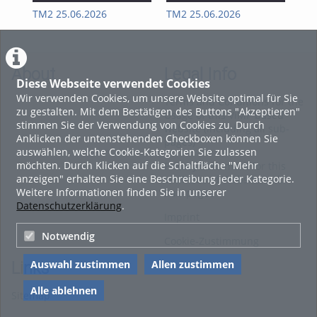
Kapitel 3 – Reinigen der Anlage / Schroten des Malzes
TM2 25.06.2026
TM2 25.06.2026
II 
Kapitel 4 – Brauprozess: Maischen
Kapitel 5 – Brauprozess: Läutern
Kapitel 6 – Brauprozess: Kochen & Hopfenzugabe
About
Legal Info
Diese Webseite verwendet Cookies
Kapitel 7 – Brauprozess: Whirlpoolverfahren, Kühlen,
Wir verwenden Cookies, um unsere Website optimal für Sie
Fassabfüllung & Hefezugabe
Terms and Conditions for the
zu gestalten. Mit dem Bestätigen des Buttons "Akzeptieren"
Usage of this ViMP based
Kapitel 8 – Gärung, Flaschenabfüllung & Reifung des Bieres in
stimmen Sie der Verwendung von Cookies zu. Durch
website (including all sub-
Flaschen
Anklicken der untenstehenden Checkboxen können Sie
pages)
auswählen, welche Cookie-Kategorien Sie zulassen
Viel Spaß beim ansehen - Siegfried Schrammel
möchten. Durch Klicken auf die Schaltfläche "Mehr
Privacy Statement for this
Tags:
anzeigen" erhalten Sie eine Beschreibung jeder Kategorie.
ViMP based Website incl.
verfahrenstechnik braukurs bierbrauen aw-fach bierherstellung
Weitere Informationen finden Sie in unserer
Sub-pages
Datenschutzerklärung
.
Imprint
Notwendig
Cookie-Zustimmung
Auswahl zustimmen
Allen zustimmen
Links
Alle ablehnen
Sitemap