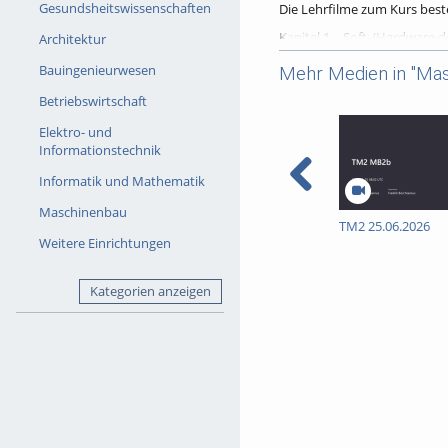
Gesundsheitswissenschaften
Die Lehrfilme zum Kurs bes
Kapitel 1 – Soft-/Hardware 
Architektur
Kapitel 2.1 – Grundlagen de
Bauingenieurwesen
Mehr Medien in "Ma
Kapitel 2.2 – Grundlagen de
Betriebswirtschaft
Kapitel 2.3 – Grundlagen de
Elektro- und
Kapitel 3 – Reinigen der Anl
Informationstechnik
Kapitel 4 – Brauprozess: Ma
Informatik und Mathematik
Kapitel 5 – Brauprozess: Läu
Maschinenbau
TM2 25.06.2026
Kapitel 6 – Brauprozess: K
Weitere Einrichtungen
Kapitel 7 – Brauprozess: Wh
Kapitel 8 – Gärung, Flaschen
Kategorien anzeigen
Viel Spaß beim ansehen - Si
Tags:
verfahrenstechnik bra