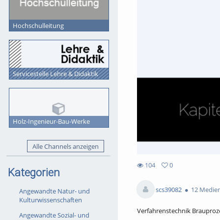
Hochschulleitung
Servicestelle Lehre & Didaktik
Holz-Ingenieur-Bau-Werke
Alle Channels anzeigen
104
0
Kategorien
0
104
favorites
views
scs39082
12 Medie
Angewandte Natur- und
Kulturwissenschaften
Verfahrenstechnik Brauproz
Angewandte Sozial- und