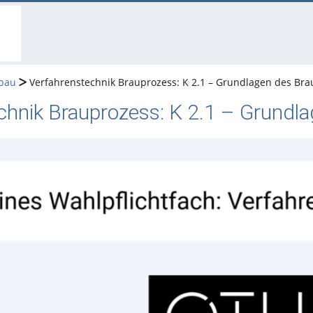
go
go
go
to
to
to
navigation
main
footer
content
bau
Verfahrenstechnik Brauprozess: K 2.1 – Grundlagen des Brau
chnik Brauprozess: K 2.1 – Grundla