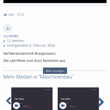
100
0
0
100
favorites
views
scs39082
12 Medien
hochgeladen 6. Februar 2026
Verfahrenstechnik Brauprozess:
Die Lehrfilme zum Kurs bestehen aus
Kapitel 1 – Soft-/Hardware der Brauanlage
Mehr anzeigen
Kapitel 2.1 – Grundlagen des Brauprozesses (Geschichte,
Mehr Medien in "Maschinenbau"
Rohstoffe und Theorie)
Kapitel 2.2 – Grundlagen des Brauprozesses (Geschichte,
Rohstoffe und Theorie)
Kapitel 2.3 – Grundlagen des Brauprozesses (Geschichte,
Rohstoffe und Theorie)