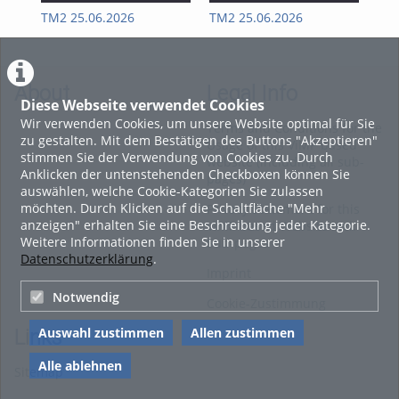
Kapitel 3 – Reinigen der Anlage / Schroten des Malzes
TM2 25.06.2026
TM2 25.06.2026
II 
Kapitel 4 – Brauprozess: Maischen
Kapitel 5 – Brauprozess: Läutern
Kapitel 6 – Brauprozess: Kochen & Hopfenzugabe
About
Legal Info
Diese Webseite verwendet Cookies
Kapitel 7 – Brauprozess: Whirlpoolverfahren, Kühlen,
Wir verwenden Cookies, um unsere Website optimal für Sie
Fassabfüllung & Hefezugabe
Terms and Conditions for the
zu gestalten. Mit dem Bestätigen des Buttons "Akzeptieren"
Usage of this ViMP based
Kapitel 8 – Gärung, Flaschenabfüllung & Reifung des Bieres in
stimmen Sie der Verwendung von Cookies zu. Durch
website (including all sub-
Flaschen
Anklicken der untenstehenden Checkboxen können Sie
pages)
auswählen, welche Cookie-Kategorien Sie zulassen
Viel Spaß beim ansehen - Siegfried Schrammel
möchten. Durch Klicken auf die Schaltfläche "Mehr
Privacy Statement for this
Tags:
anzeigen" erhalten Sie eine Beschreibung jeder Kategorie.
ViMP based Website incl.
verfahrenstechnik braukurs bierbrauen aw-fach bierherstellung
Weitere Informationen finden Sie in unserer
Sub-pages
Datenschutzerklärung
.
Imprint
Notwendig
Cookie-Zustimmung
Auswahl zustimmen
Allen zustimmen
Links
Alle ablehnen
Sitemap