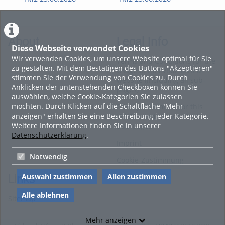
Kapitel 4 – Brauprozess: Maischen
Kapitel 5 – Brauprozess: Läutern
Kapitel 6 – Brauprozess: Kochen & Hopfenzugabe
About
Legal Info
Diese Webseite verwendet Cookies
Kapitel 7 – Brauprozess: Whirlpoolverfahren, Kühlen,
Wir verwenden Cookies, um unsere Website optimal für Sie
Fassabfüllung & Hefezugabe
Terms and Conditions for the
zu gestalten. Mit dem Bestätigen des Buttons "Akzeptieren"
Usage of this ViMP based
Kapitel 8 – Gärung, Flaschenabfüllung & Reifung des Bieres in
stimmen Sie der Verwendung von Cookies zu. Durch
website (including all sub-
Flaschen
Anklicken der untenstehenden Checkboxen können Sie
pages)
auswählen, welche Cookie-Kategorien Sie zulassen
Tags:
möchten. Durch Klicken auf die Schaltfläche "Mehr
Privacy Statement for this
verfahrenstechnik braukurs bierbrauen aw-fach bierherstellung
anzeigen" erhalten Sie eine Beschreibung jeder Kategorie.
ViMP based Website incl.
Weitere Informationen finden Sie in unserer
Sub-pages
Datenschutzerklärung
.
Imprint
Notwendig
Cookie-Zustimmung
Auswahl zustimmen
Allen zustimmen
Links
Alle ablehnen
Sitemap
Mehr anzeigen