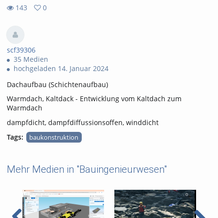
143
0
0
143
favorites
views
scf39306
35 Medien
hochgeladen 14. Januar 2024
Dachaufbau (Schichtenaufbau)
Warmdach, Kaltdack - Entwicklung vom Kaltdach zum
Warmdach
dampfdicht, dampfdiffussionsoffen, winddicht
Tags:
baukonstruktion
Mehr Medien in "Bauingenieurwesen"