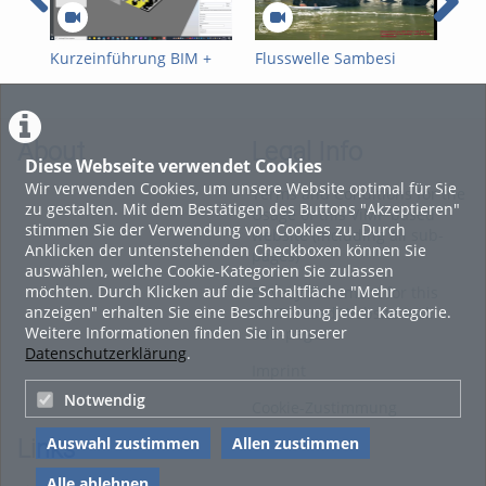
Kurzeinführung BIM +
Flusswelle Sambesi
ppt
WheelTool
Reg
About
Legal Info
Diese Webseite verwendet Cookies
Wir verwenden Cookies, um unsere Website optimal für Sie
Terms and Conditions for the
zu gestalten. Mit dem Bestätigen des Buttons "Akzeptieren"
Usage of this ViMP based
stimmen Sie der Verwendung von Cookies zu. Durch
website (including all sub-
Anklicken der untenstehenden Checkboxen können Sie
pages)
auswählen, welche Cookie-Kategorien Sie zulassen
möchten. Durch Klicken auf die Schaltfläche "Mehr
Privacy Statement for this
anzeigen" erhalten Sie eine Beschreibung jeder Kategorie.
ViMP based Website incl.
Weitere Informationen finden Sie in unserer
Sub-pages
Datenschutzerklärung
.
Imprint
Notwendig
Cookie-Zustimmung
Auswahl zustimmen
Allen zustimmen
Links
Alle ablehnen