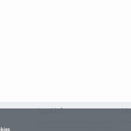
Legal Info
Lin
Terms and Conditions for the Usage of this
Site
ViMP based website (including all sub-pages)
kies