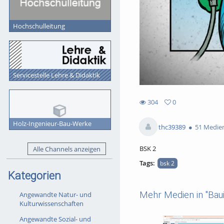
Hochschulleitung
Servicestelle Lehre & Didaktik
304
0
0
304
favorites
Holz-Ingenieur-Bau-Werke
views
thc39389
51 Medie
BSK 2
Alle Channels anzeigen
Tags:
bsk 2
Kategorien
Mehr Medien in "Bau
Angewandte Natur- und
Kulturwissenschaften
Angewandte Sozial- und