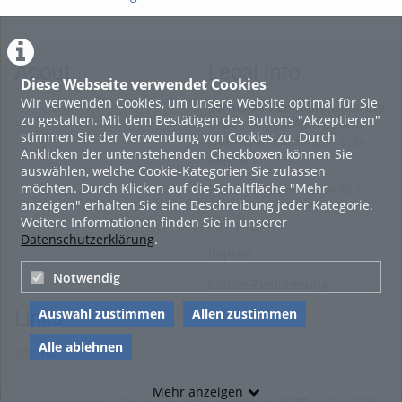
WheelTool
Reg
About
Legal Info
Diese Webseite verwendet Cookies
Wir verwenden Cookies, um unsere Website optimal für Sie
Terms and Conditions for the
zu gestalten. Mit dem Bestätigen des Buttons "Akzeptieren"
Usage of this ViMP based
stimmen Sie der Verwendung von Cookies zu. Durch
website (including all sub-
Anklicken der untenstehenden Checkboxen können Sie
pages)
auswählen, welche Cookie-Kategorien Sie zulassen
möchten. Durch Klicken auf die Schaltfläche "Mehr
Privacy Statement for this
anzeigen" erhalten Sie eine Beschreibung jeder Kategorie.
ViMP based Website incl.
Weitere Informationen finden Sie in unserer
Sub-pages
Datenschutzerklärung
.
Imprint
Notwendig
Cookie-Zustimmung
Auswahl zustimmen
Allen zustimmen
Links
Alle ablehnen
Sitemap
Mehr anzeigen