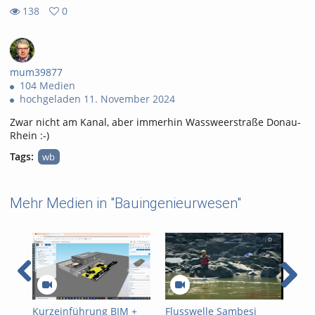
138
0
0
138
favorites
views
mum39877
104 Medien
hochgeladen 11. November 2024
Zwar nicht am Kanal, aber immerhin Wassweerstraße Donau-
Rhein :-)
Tags:
wb
Mehr Medien in "Bauingenieurwesen"
Kurzeinführung BIM +
Flusswelle Sambesi
ppt