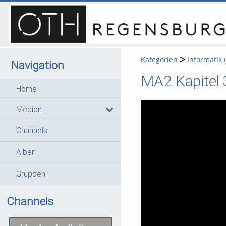
Kategorien
Informatik
Navigation
MA2 Kapitel 
Home
Medien
Channels
Alben
Gruppen
Channels