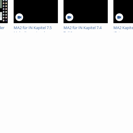
der
MA2 für IN Kapitel 7.5
MA2 für IN Kapitel 7.4
MA2 Kapitel
Mehrdimensionale
Teil 2
(Extremwe
altung
Integration
mehrdimen
Funktione