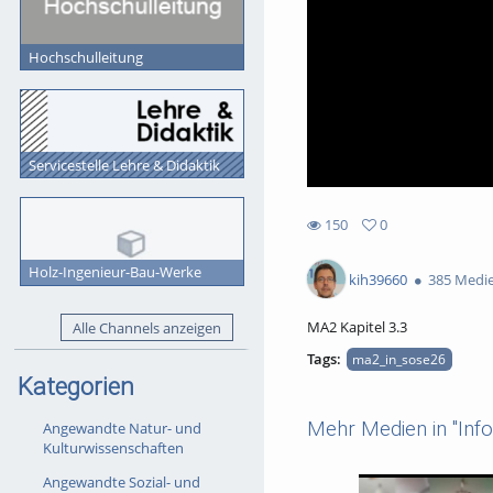
Hochschulleitung
Servicestelle Lehre & Didaktik
150
0
0
150
favorites
Holz-Ingenieur-Bau-Werke
views
kih39660
385 Medi
MA2 Kapitel 3.3
Alle Channels anzeigen
Tags:
ma2_in_sose26
Kategorien
Mehr Medien in "Inf
Angewandte Natur- und
Kulturwissenschaften
Angewandte Sozial- und