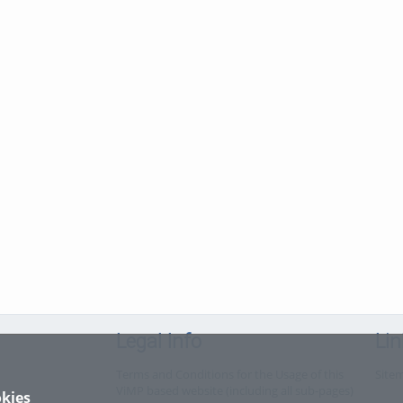
Legal Info
Lin
Terms and Conditions for the Usage of this
Site
ViMP based website (including all sub-pages)
kies