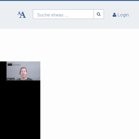
Suche etwas ...
Login