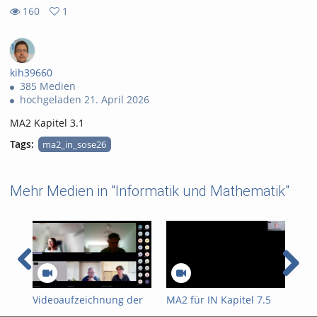
160
1
1
160
favorites
views
kih39660
385 Medien
hochgeladen 21. April 2026
MA2 Kapitel 3.1
Tags:
ma2_in_sose26
Mehr Medien in "Informatik und Mathematik"
Videoaufzeichnung der
MA2 für IN Kapitel 7.5
MA2
FWPM-
Mehrdimensionale
Teil