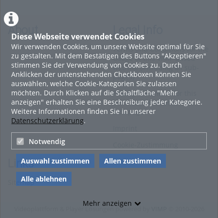
Informationsveranstaltung
Integration
vom 09. Juli 2026 zur
WiSe 2026/27
About
Legal Info
Diese Webseite verwendet Cookies
Wir verwenden Cookies, um unsere Website optimal für Sie
Terms and Conditions for the
zu gestalten. Mit dem Bestätigen des Buttons "Akzeptieren"
Usage of this ViMP based
stimmen Sie der Verwendung von Cookies zu. Durch
website (including all sub-
Anklicken der untenstehenden Checkboxen können Sie
pages)
auswählen, welche Cookie-Kategorien Sie zulassen
möchten. Durch Klicken auf die Schaltfläche "Mehr
Privacy Statement for this
anzeigen" erhalten Sie eine Beschreibung jeder Kategorie.
ViMP based Website incl.
Weitere Informationen finden Sie in unserer
Sub-pages
Datenschutzerklärung
.
Imprint
Notwendig
Cookie-Zustimmung
Auswahl zustimmen
Allen zustimmen
Links
Alle ablehnen
Sitemap
Mehr anzeigen
Videoplattform & Player Lösungen powered by
VIMP
© 2010-2026