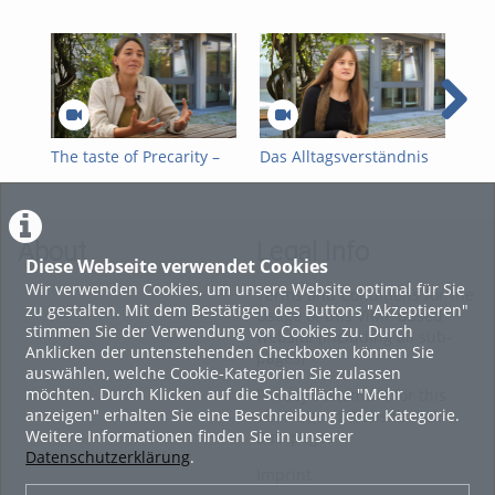
The taste of Precarity –
Das Alltagsverständnis
Ma
Who cleans „our” toilets?
von Armut und
För
Armutsbetroffenen von
Spo
Regensburger
arm
Bürgerinnen und
Kin
About
Legal Info
Bürgern
Diese Webseite verwendet Cookies
Wir verwenden Cookies, um unsere Website optimal für Sie
Terms and Conditions for the
zu gestalten. Mit dem Bestätigen des Buttons "Akzeptieren"
Usage of this ViMP based
stimmen Sie der Verwendung von Cookies zu. Durch
website (including all sub-
Anklicken der untenstehenden Checkboxen können Sie
pages)
auswählen, welche Cookie-Kategorien Sie zulassen
möchten. Durch Klicken auf die Schaltfläche "Mehr
Privacy Statement for this
anzeigen" erhalten Sie eine Beschreibung jeder Kategorie.
ViMP based Website incl.
Weitere Informationen finden Sie in unserer
Sub-pages
Datenschutzerklärung
.
Imprint