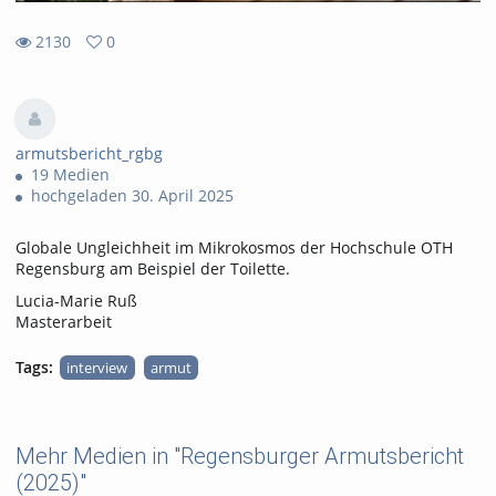
2130
0
0
2130
favorites
views
armutsbericht_rgbg
19 Medien
hochgeladen 30. April 2025
Globale Ungleichheit im Mikrokosmos der Hochschule OTH
Regensburg am Beispiel der Toilette.
Lucia-Marie Ruß
Masterarbeit
Tags:
interview
armut
Mehr Medien in "Regensburger Armutsbericht
(2025)"