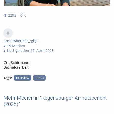
2292
0
0
2292
favorites
views
armutsbericht_rgbg
19 Medien
hochgeladen 29. April 2025
Grit Schirmann
Bachelorarbeit
Tags:
interview
armut
Mehr Medien in "Regensburger Armutsbericht
(2025)"