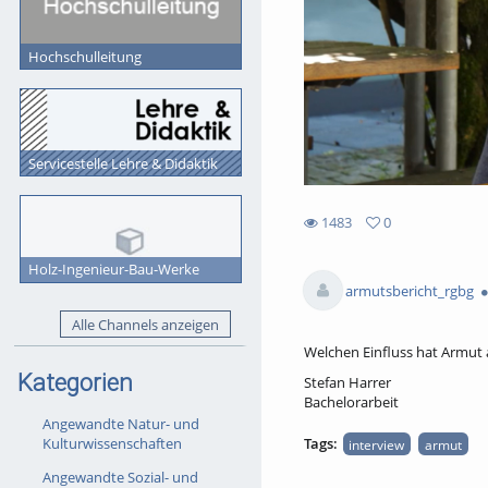
Hochschulleitung
Servicestelle Lehre & Didaktik
1483
0
0
1483
favorites
Holz-Ingenieur-Bau-Werke
views
armutsbericht_rgbg
Alle Channels anzeigen
Welchen Einfluss hat Armut 
Kategorien
Stefan Harrer
Bachelorarbeit
Angewandte Natur- und
Kulturwissenschaften
Tags:
interview
armut
Angewandte Sozial- und