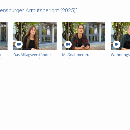
ensburger Armutsbericht (2025)"
y –
Das Alltagsverständnis
Maßnahmen zur
Wohnungslo
lets?
von Armut und
Förderung des
Frauen: Ur
Armutsbetroffenen von
Sportverhaltens
Auswirkun
Regensburger
armutsbetroffener
Unterstüt
Bürgerinnen und
Kinder
der Stadt 
Bürgern