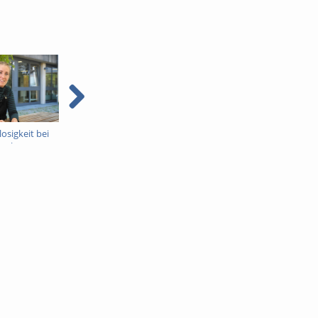
sigkeit bei
Armut und
Global gesellschaftliche
sachen,
Jugenddelinquenz
Ungleichheiten bei der
gen und
Klimakrise
zungsangebote
Regensburg