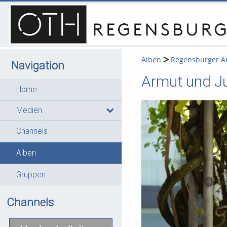
Alben
Regensburger Ar
Navigation
Armut und J
Home
Medien
Channels
Alben
Gruppen
Channels