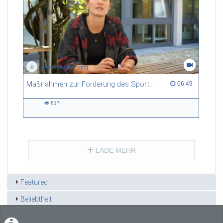
armutsbericht_rgbg
Maßnahmen zur Förderung des Sportverhaltens armutsbetroffener Kinder
06:49 duration
06:49
817
817
views
LADE MEHR
Featured
Beliebtheit