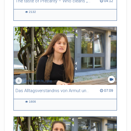
The taste of Precarity – Who cleans „our” toilets?
04:12 duration
04:12
2132
2132
views
armutsbericht_rgbg
Das Alltagsverständnis von Armut und Armutsbetroffenen von Regensburger Bürgerinnen und Bürgern
07:09 duration
07:09
1606
1606
views