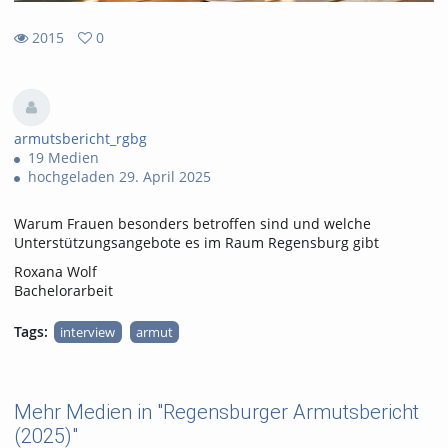
2015
0
0
2015
favorites
views
armutsbericht_rgbg
19 Medien
hochgeladen 29. April 2025
Warum Frauen besonders betroffen sind und welche
Unterstützungsangebote es im Raum Regensburg gibt
Roxana Wolf
Bachelorarbeit
Tags:
interview
armut
Mehr Medien in "Regensburger Armutsbericht
(2025)"