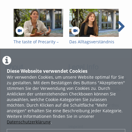
The taste of Precarity –
Das Alltagsverständnis
Ma
Who cleans „our” toilets?
von Armut und
För
Armutsbetroffenen von
Spo
Regensburger
arm
Bürgerinnen und
Kin
About
Legal Info
Bürgern
Diese Webseite verwendet Cookies
Wir verwenden Cookies, um unsere Website optimal für Sie
Terms and Conditions for the
zu gestalten. Mit dem Bestätigen des Buttons "Akzeptieren"
Usage of this ViMP based
stimmen Sie der Verwendung von Cookies zu. Durch
website (including all sub-
Anklicken der untenstehenden Checkboxen können Sie
pages)
auswählen, welche Cookie-Kategorien Sie zulassen
möchten. Durch Klicken auf die Schaltfläche "Mehr
Privacy Statement for this
anzeigen" erhalten Sie eine Beschreibung jeder Kategorie.
ViMP based Website incl.
Weitere Informationen finden Sie in unserer
Sub-pages
Datenschutzerklärung
.
Imprint