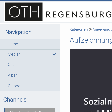
Kategorien
Angewandte
Navigation
Aufzeichnung
Home
Medien
Channels
Alben
Gruppen
Channels