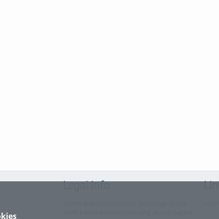
Legal Info
Lin
Terms and Conditions for the Usage of this
Site
ViMP based website (including all sub-pages)
kies