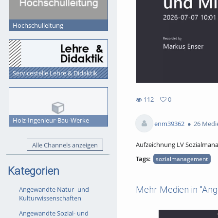
Hochschulleitung
Servicestelle Lehre & Didaktik
112
0
0
112
favorites
Holz-Ingenieur-Bau-Werke
views
enm39362
26 Medi
Aufzeichnung LV Sozialmana
Alle Channels anzeigen
Tags:
sozialmanagement
Kategorien
Mehr Medien in "Ang
Angewandte Natur- und
Kulturwissenschaften
Angewandte Sozial- und