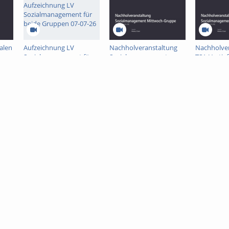
alen
Aufzeichnung LV
Nachholveranstaltung
Nachholve
Sozialmanagement für
Sozialmanagement
TSA-Vertief
beide Gruppen 07-07-26
Mittwoch-Gruppe-26-06-
Mittwoch-
26-
20260626_
Besprechungsaufzeichnung
Besprechu