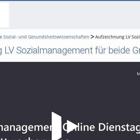
go
go
go
to
to
to
navigation
main
footer
content
 Sozial- und Gesundsheitswissenschaften
Aufzeichnung LV Soz
 LV Sozialmanagement für beide G
Video abspielen