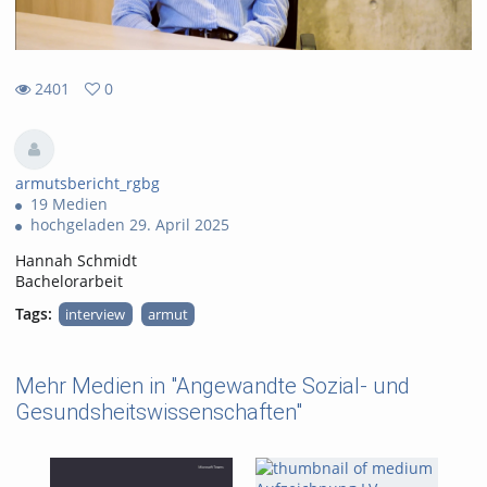
2401
0
0
2401
favorites
views
armutsbericht_rgbg
19 Medien
hochgeladen 29. April 2025
Hannah Schmidt
Bachelorarbeit
Tags:
interview
armut
Mehr Medien in "Angewandte Sozial- und
Gesundsheitswissenschaften"