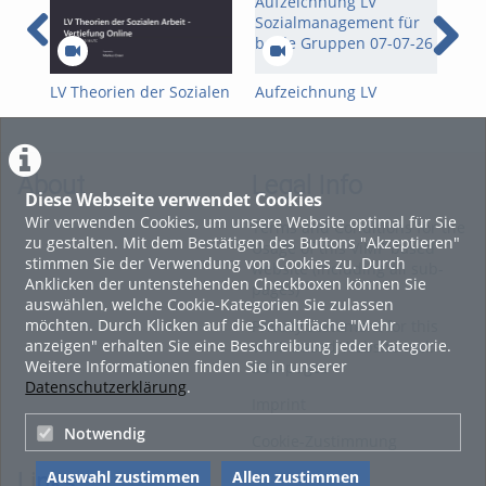
LV Theorien der Sozialen
Aufzeichnung LV
Nac
Arbeit - Vertiefung
Sozialmanagement für
Soz
Online-08-07-26
beide Gruppen 07-07-26
Mit
26-
Bes
About
Legal Info
Diese Webseite verwendet Cookies
Wir verwenden Cookies, um unsere Website optimal für Sie
Terms and Conditions for the
zu gestalten. Mit dem Bestätigen des Buttons "Akzeptieren"
Usage of this ViMP based
stimmen Sie der Verwendung von Cookies zu. Durch
website (including all sub-
Anklicken der untenstehenden Checkboxen können Sie
pages)
auswählen, welche Cookie-Kategorien Sie zulassen
möchten. Durch Klicken auf die Schaltfläche "Mehr
Privacy Statement for this
anzeigen" erhalten Sie eine Beschreibung jeder Kategorie.
ViMP based Website incl.
Weitere Informationen finden Sie in unserer
Sub-pages
Datenschutzerklärung
.
Imprint
Notwendig
Cookie-Zustimmung
Auswahl zustimmen
Allen zustimmen
Links