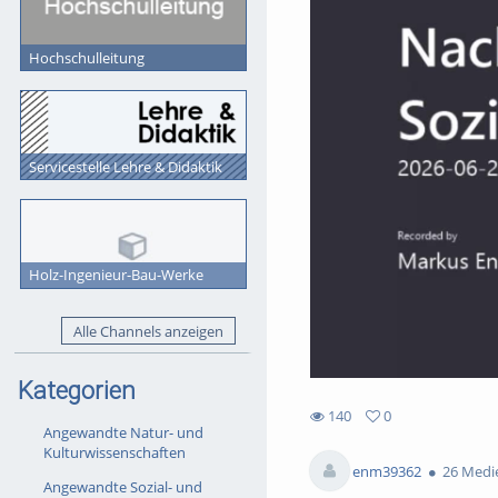
Hochschulleitung
Servicestelle Lehre & Didaktik
Holz-Ingenieur-Bau-Werke
Alle Channels anzeigen
Kategorien
140
0
Angewandte Natur- und
0
140
Kulturwissenschaften
favorites
views
enm39362
26 Medi
Angewandte Sozial- und