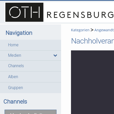
Kategorien
Angewandte
Navigation
Nachholvera
Home
Medien
Channels
Alben
Gruppen
Channels