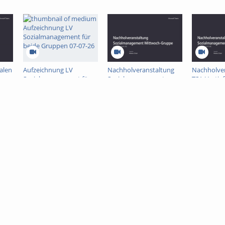
alen
Aufzeichnung LV
Nachholveranstaltung
Nachholve
Sozialmanagement für
Sozialmanagement
TSA-Vertief
beide Gruppen 07-07-26
Mittwoch-Gruppe-26-06-
Mittwoch-
26-
20260626_
Besprechungsaufzeichnung
Besprechu