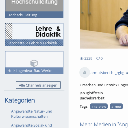
Hochschulleitung
Servicestelle Lehre & Didaktik
2229
0
0
2229
favorites
Holz-Ingenieur-Bau-Werke
views
armutsbericht_rgbg
Ursachen und Entwicklungen 
Alle Channels anzeigen
Jan Igloffstein
Bachelorarbeit
Kategorien
Tags:
interview
armut
Angewandte Natur- und
Kulturwissenschaften
Mehr Medien in "Ang
Angewandte Sozial- und