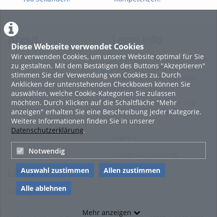
Archivierung digitaler
Perspektiven. Zukunft:
Per
Prüfungen
#2 Das Future Skills
#1 
Framework der OTH
int
Regensburg
About
Legal Info
Diese Webseite verwendet Cookies
Wir verwenden Cookies, um unsere Website optimal für Sie
Terms and Conditions for the
zu gestalten. Mit dem Bestätigen des Buttons "Akzeptieren"
Usage of this ViMP based
stimmen Sie der Verwendung von Cookies zu. Durch
website (including all sub-
Anklicken der untenstehenden Checkboxen können Sie
pages)
auswählen, welche Cookie-Kategorien Sie zulassen
möchten. Durch Klicken auf die Schaltfläche "Mehr
Privacy Statement for this
anzeigen" erhalten Sie eine Beschreibung jeder Kategorie.
ViMP based Website incl.
Weitere Informationen finden Sie in unserer
Sub-pages
Datenschutzerklärung
.
Imprint
Notwendig
Cookie-Zustimmung
Auswahl zustimmen
Allen zustimmen
Links
Alle ablehnen
Sitemap
Mehr anzeigen