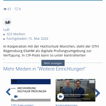
61
0
0
61
favorites
views
LuD
323 Medien
hochgeladen 15. Mai 2026
In Kooperation mit der Hochschule München, steht der OTH
Regensburg EXaHM als digitale Prüfungsumgebung zur
Verfügung. In CIP-Pools kann so unter kontrollierten
Prüfungen deutlich praxisnäher geprüft werden, als dies
Mehr anzeigen
oftmals in Papierform möglich wäre.
Mehr Medien in "Weitere Einrichtungen"
Dieses Video gibt einen kurzen Überblick über den
Funktionsumfang und das dahinterliegende Konzept digitaler,
kompetenzorientierter Prüfungen mit EXaHM.
Tags:
pruefung
exahm
100 Sekunden:
Kompetenzen.
Kom