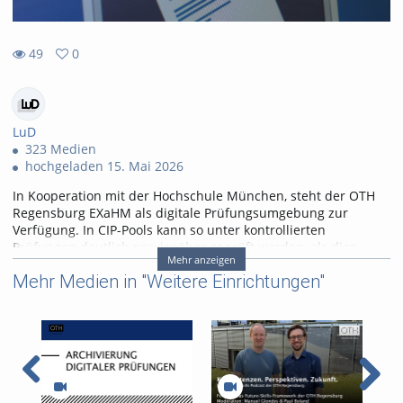
49
0
0
49
favorites
views
LuD
323 Medien
hochgeladen 15. Mai 2026
In Kooperation mit der Hochschule München, steht der OTH
Regensburg EXaHM als digitale Prüfungsumgebung zur
Verfügung. In CIP-Pools kann so unter kontrollierten
Prüfungen deutlich praxisnäher geprüft werden, als dies
Mehr anzeigen
oftmals in Papierform möglich wäre.
Mehr Medien in "Weitere Einrichtungen"
Dieses Video zeigt den Ablauf einer EXaHM Prüfung von der
ersten Planung bis zur Korrektur. Außerdem wird kurz auf die
rechtliche Basis (in Form der APO-Anpasung von 2023/2024)
eingegangen.
Tags:
pruefung
exahm