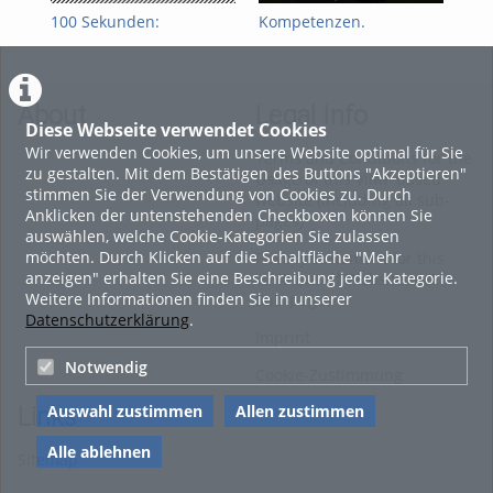
100 Sekunden:
Kompetenzen.
Kom
Archivierung digitaler
Perspektiven. Zukunft:
Per
Prüfungen
#2 Das Future Skills
#1 
Framework der OTH
int
Regensburg
About
Legal Info
Diese Webseite verwendet Cookies
Wir verwenden Cookies, um unsere Website optimal für Sie
Terms and Conditions for the
zu gestalten. Mit dem Bestätigen des Buttons "Akzeptieren"
Usage of this ViMP based
stimmen Sie der Verwendung von Cookies zu. Durch
website (including all sub-
Anklicken der untenstehenden Checkboxen können Sie
pages)
auswählen, welche Cookie-Kategorien Sie zulassen
möchten. Durch Klicken auf die Schaltfläche "Mehr
Privacy Statement for this
anzeigen" erhalten Sie eine Beschreibung jeder Kategorie.
ViMP based Website incl.
Weitere Informationen finden Sie in unserer
Sub-pages
Datenschutzerklärung
.
Imprint
Notwendig
Cookie-Zustimmung
Auswahl zustimmen
Allen zustimmen
Links
Alle ablehnen
Sitemap