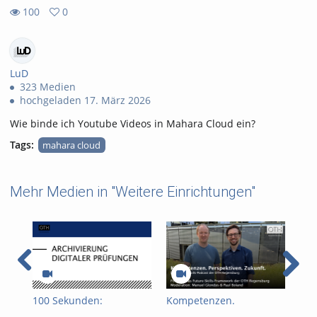
100
0
0
100
favorites
views
LuD
323 Medien
hochgeladen 17. März 2026
Wie binde ich Youtube Videos in Mahara Cloud ein?
Tags:
mahara cloud
Mehr Medien in "Weitere Einrichtungen"
100 Sekunden:
Kompetenzen.
Kom
Archivierung digitaler
Perspektiven. Zukunft:
Per