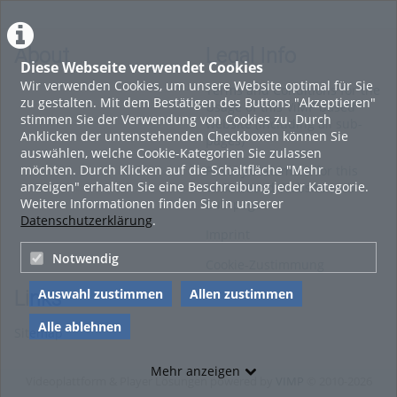
Prüfungen
#2 Das Future Skills
#1 
Framework der OTH
int
Regensburg
About
Legal Info
Diese Webseite verwendet Cookies
Wir verwenden Cookies, um unsere Website optimal für Sie
Terms and Conditions for the
zu gestalten. Mit dem Bestätigen des Buttons "Akzeptieren"
Usage of this ViMP based
stimmen Sie der Verwendung von Cookies zu. Durch
website (including all sub-
Anklicken der untenstehenden Checkboxen können Sie
pages)
auswählen, welche Cookie-Kategorien Sie zulassen
möchten. Durch Klicken auf die Schaltfläche "Mehr
Privacy Statement for this
anzeigen" erhalten Sie eine Beschreibung jeder Kategorie.
ViMP based Website incl.
Weitere Informationen finden Sie in unserer
Sub-pages
Datenschutzerklärung
.
Imprint
Notwendig
Cookie-Zustimmung
Auswahl zustimmen
Allen zustimmen
Links
Alle ablehnen
Sitemap
Mehr anzeigen
Videoplattform & Player Lösungen powered by
VIMP
© 2010-2026