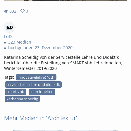
632
0
0
632
favorites
views
LuD
323 Medien
hochgeladen 23. Dezember 2020
Katarina Scheidig von der Servicestelle Lehre und Didaktik
berichtet über die Erstellung von SMART vhb Lehreinheiten,
Wintersemester 2019/2020
Tags:
innovativelehre@oth
servicestelle lehre und didaktik
smart vhb
lehreinheiten
katharina scheidig
Mehr Medien in "Architektur"