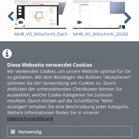
MHB_VIS_Mitschnitt_Dach
MHB_VIS_Mitschnitt_20260423_E
BIM
About
Legal Info
Diese Webseite verwendet Cookies
Wir verwenden Cookies, um unsere Website optimal für Sie
Terms and Conditions for the
zu gestalten. Mit dem Bestätigen des Buttons "Akzeptieren"
Usage of this ViMP based
stimmen Sie der Verwendung von Cookies zu. Durch
website (including all sub-
Anklicken der untenstehenden Checkboxen können Sie
pages)
auswählen, welche Cookie-Kategorien Sie zulassen
möchten. Durch Klicken auf die Schaltfläche "Mehr
Privacy Statement for this
anzeigen" erhalten Sie eine Beschreibung jeder Kategorie.
ViMP based Website incl.
Weitere Informationen finden Sie in unserer
Sub-pages
Datenschutzerklärung
.
Imprint
Notwendig
Cookie-Zustimmung