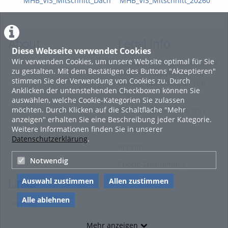
MHB_VIS_Mitschnitt_Dach
MHB_VIS_Mitschnitt_20260423_E
BIM
About
Legal Info
Diese Webseite verwendet Cookies
Wir verwenden Cookies, um unsere Website optimal für Sie
Terms and Conditions for the
zu gestalten. Mit dem Bestätigen des Buttons "Akzeptieren"
Usage of this ViMP based
stimmen Sie der Verwendung von Cookies zu. Durch
website (including all sub-
Anklicken der untenstehenden Checkboxen können Sie
pages)
auswählen, welche Cookie-Kategorien Sie zulassen
möchten. Durch Klicken auf die Schaltfläche "Mehr
Privacy Statement for this
anzeigen" erhalten Sie eine Beschreibung jeder Kategorie.
ViMP based Website incl.
Weitere Informationen finden Sie in unserer
Sub-pages
Datenschutzerklärung
.
Imprint
Notwendig
Cookie-Zustimmung
Auswahl zustimmen
Allen zustimmen
Links
Alle ablehnen
Sitemap
Mehr anzeigen