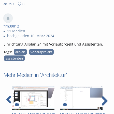
297
0
0
297
favorites
views
flm39812
11 Medien
hochgeladen 16. März 2024
Einrichtung Allplan 24 mit Vorlaufprojekt und Assistenten.
Tags:
allplan
vorlaufprojekt
assistenten
Mehr Medien in "Architektur"